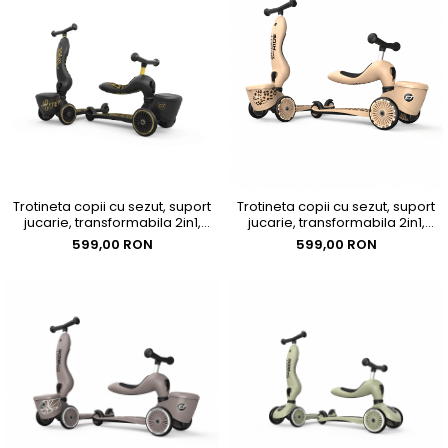
Trotineta copii cu sezut, suport
Trotineta copii cu sezut, suport
jucarie, transformabila 2in1,
jucarie, transformabila 2in1,
HighwayKick 1 Lifestyle Black
HighwayKick 1 Lifestyle Leopard,
599,00 RON
599,00 RON
Gold Limited, 1-5 ani, pana la 50
1-5 ani, pana la 50 kg, Scoot &
kg, Scoot & Ride
Ride