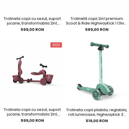
Trotineta copii cu sezut, suport
Trotinetă copii 2in1 premium
jucarie, transformabila 2in1,
Scoot & Ride HighwayKick 1 Olive,
HighwayKick 1 Lifestyle
cu șezut, sistem anti-răsturnare,
599,00 RON
569,00 RON
Brownlines, 1-5 ani, pana la 50
reglabilă 1–5 ani (max. 50 kg)
kg, Scoot & Ride
NOU
Trotineta copii cu sezut, suport
Trotineta copii pliabila, reglabila,
jucarie, transformabila 2in1,
roti luminoase, Highwaykick 3S
HighwayKick 1 Lifestyle Wildcat, 1-
Led Forest, 3+ ani, pana la 50 kg,
599,00 RON
519,00 RON
5 ani, pana la 50 kg, Scoot & Ride
Scoot & Ride