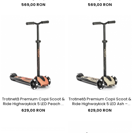
cu șezut, sistem anti-răsturnare,
cu șezut, sistem anti-răsturnare,
569,00 RON
569,00 RON
reglabilă 1–5 ani (max. 50 kg)
reglabilă 1–5 ani (max. 50 kg)
Trotinetă Premium Copii Scoot &
Trotinetă Premium Copii Scoot &
Ride Highwaykick 5 LED Peach –
Ride Highwaykick 5 LED Ash –
Reglabilă, Roți Luminoase, 5
Reglabilă, Roți Luminoase, 5
629,00 RON
629,00 RON
Ani+, până la 80 kg
Ani+, până la 80 kg