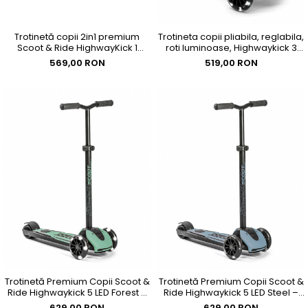
Trotinetă copii 2in1 premium
Trotineta copii pliabila, reglabila,
Scoot & Ride HighwayKick 1
roti luminoase, Highwaykick 3
Peach, cu șezut, sistem anti-
Led Peach, 3-6 ani, pana la 50
569,00 RON
519,00 RON
răsturnare, reglabilă 1–5 ani
kg, Scoot & Ride
(max. 50 kg)
Trotinetă Premium Copii Scoot &
Trotinetă Premium Copii Scoot &
Ride Highwaykick 5 LED Forest –
Ride Highwaykick 5 LED Steel –
Reglabilă, Roți Luminoase, 5
Reglabilă, Roți Luminoase, 5
629,00 RON
629,00 RON