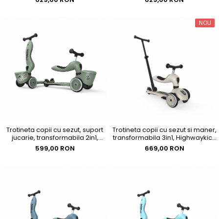
Ani+, până la 80 kg
Ani+, până la 80 kg
NOU
Trotineta copii cu sezut, suport
Trotineta copii cu sezut si maner,
jucarie, transformabila 2in1,
transformabila 3in1, Highwaykick
HighwayKick 1 Lifestyle
1 Push and Go Ash, 1-5 ani, pana
599,00 RON
669,00 RON
Greenlines, 1-5 ani, pana la 50
la 50 kg, Scoot & Ride
kg, Scoot & Ride