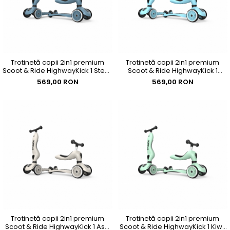
Trotinetă copii 2in1 premium
Trotinetă copii 2in1 premium
Scoot & Ride HighwayKick 1 Steel,
Scoot & Ride HighwayKick 1
cu șezut, sistem anti-răsturnare,
Blueberry, cu șezut, sistem anti-
569,00 RON
569,00 RON
reglabilă 1–5 ani (max. 50 kg)
răsturnare, reglabilă 1–5 ani
(max. 50 kg)
Trotinetă copii 2in1 premium
Trotinetă copii 2in1 premium
Scoot & Ride HighwayKick 1 Ash,
Scoot & Ride HighwayKick 1 Kiwi,