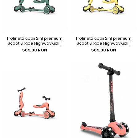
Trotinetă copii 2in1 premium
Trotinetă copii 2in1 premium
Scoot & Ride HighwayKick 1
Scoot & Ride HighwayKick 1
Forest, cu șezut, sistem anti-
Lemon, cu șezut, sistem anti-
569,00 RON
569,00 RON
răsturnare, reglabilă 1–5 ani
răsturnare, reglabilă 1–5 ani
(max. 50 kg)
(max. 50 kg)