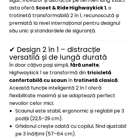
sigur, inovator și distractiv pe termen lung. Exact
asta oferă
Scoot & Ride Highwaykick 1
, o
trotinetă transformabilă 2 în 1, recunoscută și
premiată la nivel internațional pentru designul
său unic și standardele de siguranță.
✔ Design 2 în 1 – distracție
versatilă și de lungă durată
În doar câțiva pași simpli,
fără unelte
,
Highwaykick 1 se transformă din
tricicletă
confortabilă cu scaun
în
trotinetă clasică
.
Această funcție inteligentă 2 în 1 oferă
flexibilitate maximă și se adaptează perfect
nevoilor celor mici.
Scaunul este stabil, ergonomic și reglabil pe 3
poziții (22,5–29 cm).
Ghidonul crește odată cu copilul, fiind ajustabil
pe 3 înălțimi (57–64 cm).