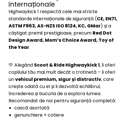
internaționale
Highwaykick 1 respectă cele mai stricte
standarde internaționale de siguranță (
CE, EN71,
ASTM F963, AS-NZS ISO 8124, KC, GMar
) și a
câștigat premii prestigioase, precum
Red Dot
Design Award, Mom’s Choice Award, Toy of
the Year
.
💛 Alegând
Scoot & Ride Highwaykick 1
, îi oferi
copilului tău mai mult decât o trotinetă – îi oferi
un
vehicul premium, sigur și distractiv
, care
crește odată cu el și îi dezvoltă echilibrul,
încrederea și bucuria de a explora lumea.
Recomandat de noi pentru siguranță completă:
cască asortată
genunchiere + cotiere