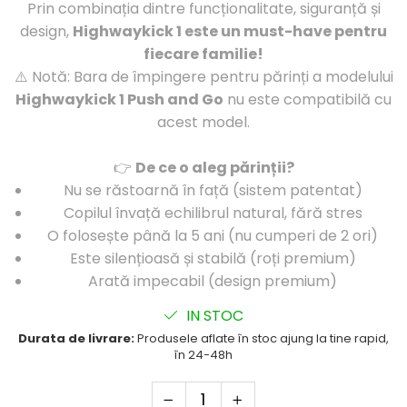
Prin combinația dintre funcționalitate, siguranță și
design,
Highwaykick 1 este un must-have pentru
fiecare familie!
⚠️ Notă: Bara de împingere pentru părinți a modelului
Highwaykick 1 Push and Go
nu este compatibilă cu
acest model.
👉
De ce o aleg părinții?
Nu se răstoarnă în față (sistem patentat)
Copilul învață echilibrul natural, fără stres
O folosește până la 5 ani (nu cumperi de 2 ori)
Este silențioasă și stabilă (roți premium)
Arată impecabil (design premium)
IN STOC
Durata de livrare:
Produsele aflate în stoc ajung la tine rapid,
în 24-48h