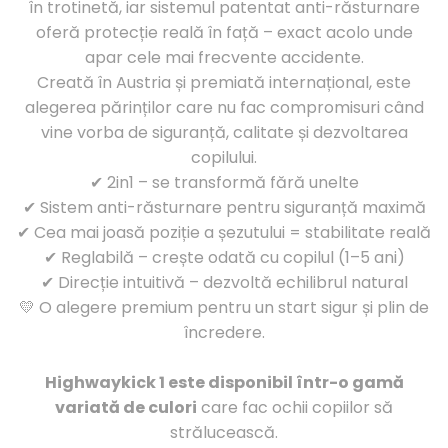
în trotinetă, iar sistemul patentat anti-răsturnare
oferă protecție reală în față – exact acolo unde
apar cele mai frecvente accidente.
Creată în Austria și premiată internațional, este
alegerea părinților care nu fac compromisuri când
vine vorba de siguranță, calitate și dezvoltarea
copilului.
✔ 2in1 – se transformă fără unelte
✔ Sistem anti-răsturnare pentru siguranță maximă
✔ Cea mai joasă poziție a șezutului = stabilitate reală
✔ Reglabilă – crește odată cu copilul (1–5 ani)
✔ Direcție intuitivă – dezvoltă echilibrul natural
💛 O alegere premium pentru un start sigur și plin de
încredere.
Highwaykick 1 este disponibil într-o gamă
variată de culori
care fac ochii copiilor să
strălucească.