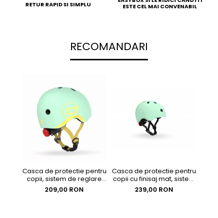
RETUR RAPID SI SIMPLU
ESTE CEL MAI CONVENABIL
RECOMANDARI
Casca de protectie pentru
Casca de protectie pentru
copii cu finisaj mat, sistem
copii, sistem de reglare
de reglare magnetic,
magnetic cu led, XXS-S,
239,00 RON
209,00 RON
Include lumină de
45-51 cm, 1 an+, Kiwi, Scoot
siguranță LED și
& Ride
căptușeală moale din
fleece pentru protecție