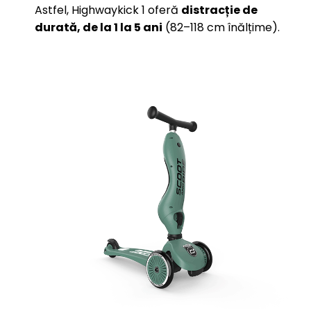
Astfel, Highwaykick 1 oferă
distracție de
durată, de la 1 la 5 ani
(82–118 cm înălțime).