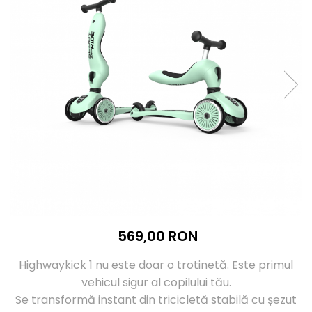
luminoase Highwaykick 3, 3-6 ani
Trotineta pliabila cu roti
luminoase Highwaykick 5, 5 ani +
569,00 RON
Highwaykick 1 nu este doar o trotinetă. Este primul
vehicul sigur al copilului tău.
Se transformă instant din tricicletă stabilă cu șezut