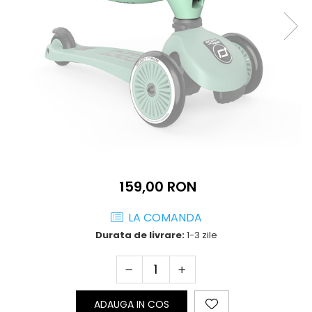
luminoase Highwaykick 3, 3-6 ani
Trotineta pliabila cu roti
luminoase Highwaykick 5, 5 ani +
159,00 RON
LA COMANDA
Durata de livrare:
1-3 zile
ADAUGA IN COS