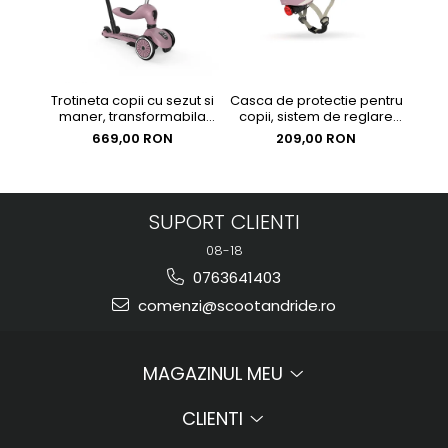
Casca de protectie pentru
Trotineta copii cu sezut si
Casc
copii, sistem de reglare
maner, transformabila
cop
magnetic cu led, XXS-S,
3in1, Highwaykick 1 Push
mag
209,00 RON
669,00 RON
45-51 cm, 1 an+, Wildberry,
and Go Wildberry, 1-5 ani,
45-
Scoot & Ride
pana la 50 kg, Scoot &
L
Ride
SUPORT CLIENTI
08-18
0763641403
comenzi@scootandride.ro
MAGAZINUL MEU
CLIENTI