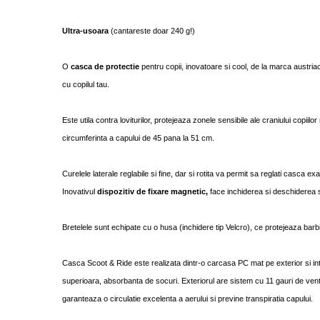
Ultra-usoara
(cantareste doar 240 g!)
O
casca de protectie
pentru copii, inovatoare si cool, de la marca aust
cu copilul tau.
Este utila contra loviturilor, protejeaza zonele sensibile ale craniului copiilo
circumferinta a capului de 45 pana la 51 cm.
Curelele laterale reglabile si fine, dar si rotita va permit sa reglati casca exa
Inovativul
dispozitiv de fixare magnetic,
face inchiderea si deschiderea s
Bretelele sunt echipate cu o husa (inchidere tip Velcro), ce protejeaza barbia 
Casca Scoot & Ride este realizata dintr-o carcasa PC mat pe exterior si in
superioara, absorbanta de socuri. Exteriorul are sistem cu 11 gauri de venti
garanteaza o circulatie excelenta a aerului si previne transpiratia capului.