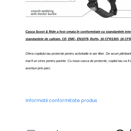
Casca Scoot & Ride a fost creata în conformitate cu standardele inter
standardele de calitate.
CE, EMC, EN1078, RoHs, 16 CFR1303, 16 CFR
Ofera copilului tau protectie pentru activitatile in aer liber. De acum plimbari
mai fi un stres pentru parinte. Cu noua casca de protectie, copilul tau va fi 
aventuri prin parc.
Informatii conformitate produs