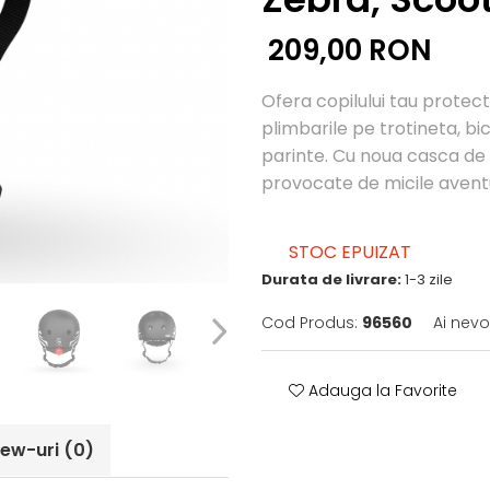
209,00 RON
Ofera copilului tau protect
plimbarile pe trotineta, bic
parinte. Cu noua casca de p
provocate de micile aventu
STOC EPUIZAT
Durata de livrare:
1-3 zile
Cod Produs:
96560
Ai nevo
Adauga la Favorite
iew-uri
(0)