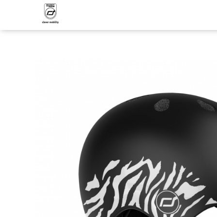
Produsele noastre
My First
Casti de protectie
Căști pentru bebeluși XXS-S
Căști pentru copii S-M
Piese de schimb
Set de protectii
Trotinete
Trotineta cu scaun si maner, 3in1,
Highwaykick 1 Push and Go
Trotineta cu scaun, 2in1,
Highwaykick 1, 1-5 ani
Trotineta cu scaun, 2in1,