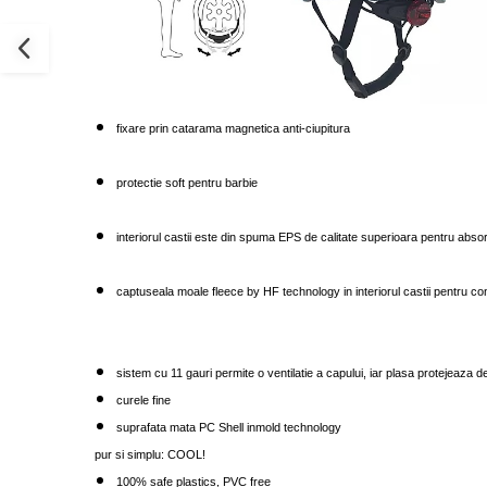
fixare prin catarama magnetica anti-ciupitura
protectie soft pentru barbie
interiorul castii este din spuma EPS de calitate superioara pentru absor
captuseala moale fleece by HF technology in interiorul castii pentru con
sistem cu 11 gauri permite o ventilatie a capului, iar plasa protejeaza d
curele fine
suprafata mata PC Shell inmold technology
pur si simplu: COOL!
100% safe plastics, PVC free