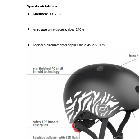
Specificati tehnice:
Marimea:
XXS - S
greutate
ultra-ușoara: doar 240 g
reglarea circumferintei capului de la 45 la 51 cm