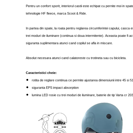
Pentru un confort sporit, interiorul castii este echipat cu pernite moi in spatel
tehnologie HF fleece, marca Scoot & Ride.
In partea din spate, la roata pentru reglarea circumferintei capului, casca 
trei moduri de iluminare (continua si doua intermitente). Aceasta poate fi ac
siguranta suplimentara atunci cand copilul se afla in miscare.
Absolut necesara atunci cand calatoreste cu trotineta sau cu bicicleta.
Caracteristici cheie:
rotita de reglare continua ce permite ajustarea dimensiunii intre 45 si 
siguranta EPS impact absorption
lumina LED rosie cu trei moduri de iluminare, baterie de tip Varta cr 2