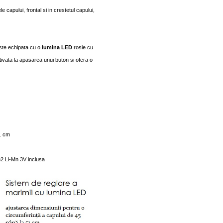
e capului, frontal si in crestetul capului,
este echipata cu o
lumina LED
rosie cu
tivata la apasarea unui buton si ofera o
51 cm
032 Li-Mn 3V inclusa