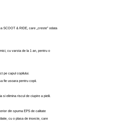
riaca SCOOT & RIDE, care „creste” odata
r mici, cu varsta de la 1 an, pentru o
ct pe capul copilului.
a fie usoara pentru copii.
si elimina riscul de ciupire a pielii.
terior din spuma EPS de calitate
latie, cu o plasa de insecte, care