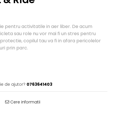
ie pentru activitatile in aer liber. De acum
icleta sau role nu vor mai fi un stres pentru
rotectie, copilul tau va fi in afara pericolelor
ri prin parc.
ie de ajutor?
0763641403
Cere informatii