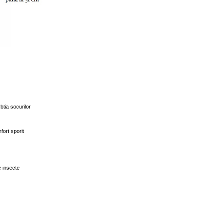
btia socurilor
fort sporit
e insecte