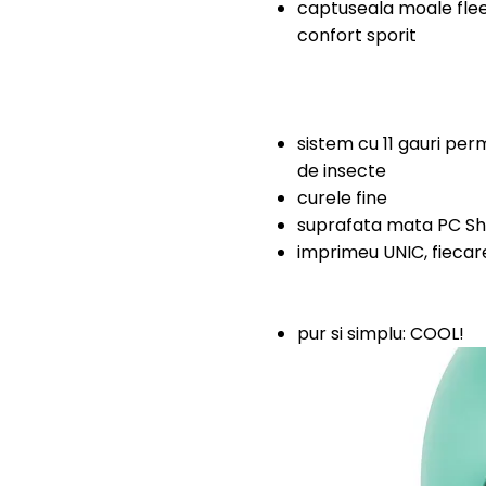
captuseala moale fleec
confort sporit
sistem cu 11 gauri perm
de insecte
curele fine
suprafata mata PC Sh
imprimeu UNIC, fiecare
pur si simplu: COOL!