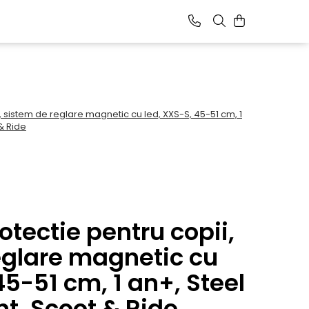
 sistem de reglare magnetic cu led, XXS-S, 45-51 cm, 1
& Ride
tectie pentru copii,
eglare magnetic cu
45-51 cm, 1 an+, Steel
nt, Scoot & Ride