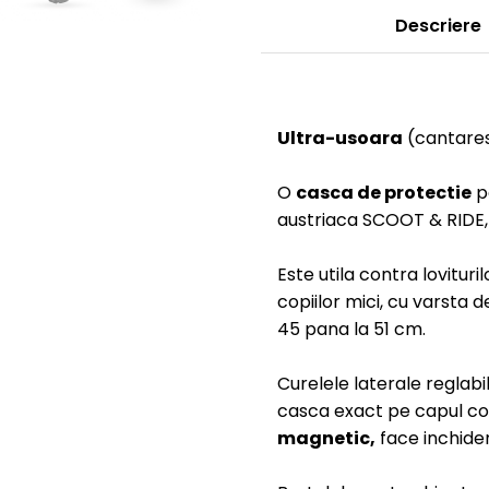
Descriere
Ultra-usoara
(cantares
O
casca de protectie
pe
austriaca SCOOT & RIDE, 
Este utila contra lovituri
copiilor mici, cu varsta d
45 pana la 51 cm.
Curelele laterale reglabile
casca exact pe capul copi
magnetic,
face inchider