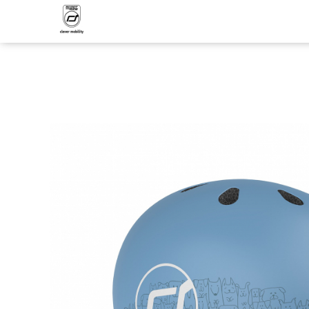
Produsele noastre
My First
Casti de protectie
Căști pentru bebeluși XXS-S
Căști pentru copii S-M
Piese de schimb
Set de protectii
Trotinete
Trotineta cu scaun si maner, 3in1,
Highwaykick 1 Push and Go
Trotineta cu scaun, 2in1,
Highwaykick 1, 1-5 ani
Trotineta cu scaun, 2in1,