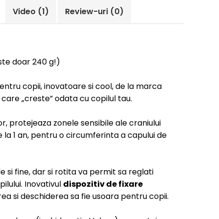
Video
(1)
Review-uri
(0)
te doar 240 g!)
ntru copii, inovatoare si cool, de la marca
care „creste” odata cu copilul tau.
lor, protejeaza zonele sensibile ale craniului
e la 1 an, pentru o circumferinta a capului de
 si fine, dar si rotita va permit sa reglati
lului. Inovativul
dispozitiv de fixare
ea si deschiderea sa fie usoara pentru copii.