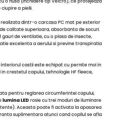
cu o husa (inchidere tip Velcro), ce protejeaza
ciupire a pielii.
realizata dintr-o carcasa PC mat pe exterior
 de calitate superioara, absorbanta de socuri.
1 gauri de ventilatie, cu o plasa de insecte,
tie excelenta a aerului si previne transpiratia
interiorul castii este echipat cu pernite moi in
i in crestetul capului, tehnologie HF fleece,
oata pentru reglarea circumferintei capului,
 o
lumina LED
rosie cu trei moduri de iluminare
itente). Aceasta poate fi activata la apasarea
uranta suplimentara atunci cand copilul se afla