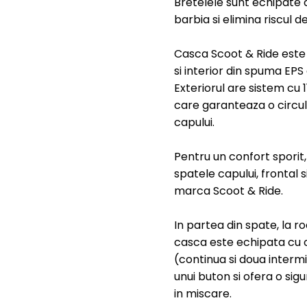
Bretelele sunt echipate 
barbia si elimina riscul de 
Casca Scoot & Ride este 
si interior din spuma EPS
Exteriorul are sistem cu 1
care garanteaza o circula
capului.
Pentru un confort sporit, 
spatele capului, frontal s
marca Scoot & Ride.
In partea din spate, la r
casca este echipata cu
(continua si doua interm
unui buton si ofera o sig
in miscare.