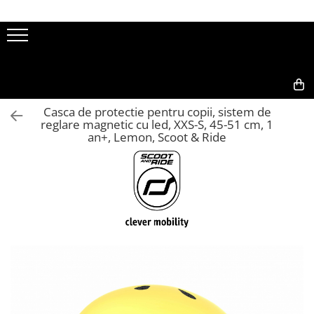
Produsele noastre
My First
Casti de protectie
0,00
Casca de protectie pentru copii, sistem de
Căști pentru bebeluși XXS-S
reglare magnetic cu led, XXS-S, 45-51 cm, 1
an+, Lemon, Scoot & Ride
Căști pentru copii S-M
Piese de schimb
Set de protectii
Trotinete
Trotineta cu scaun si maner, 3in1,
Highwaykick 1 Push and Go
Trotineta cu scaun, 2in1,
Highwaykick 1, 1-5 ani
Trotineta cu scaun, 2in1,
Highwaykick 1, 1-5 ani, Lifestyle, cu