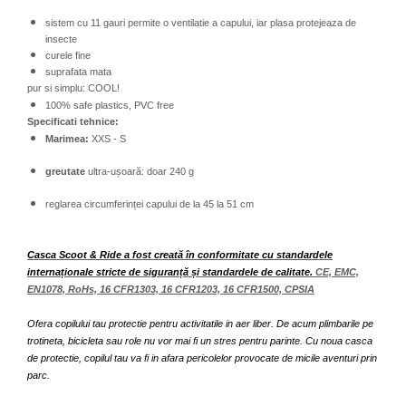
sistem cu 11 gauri permite o ventilatie a capului, iar plasa protejeaza de
insecte
curele fine
suprafata mata
pur si simplu: COOL!
100% safe plastics, PVC free
Specificati tehnice:
Marimea:
XXS - S
greutate
ultra-ușoară: doar 240 g
reglarea circumferinței capului de la 45 la 51 cm
Casca Scoot & Ride a fost creată în conformitate cu standardele
internaționale stricte de siguranță și standardele de calitate.
CE, EMC,
EN1078, RoHs, 16 CFR1303, 16 CFR1203, 16 CFR1500, CPSIA
Ofera copilului tau protectie pentru activitatile in aer liber. De acum plimbarile pe
trotineta, bicicleta sau role nu vor mai fi un stres pentru parinte. Cu noua casca
de protectie, copilul tau va fi in afara pericolelor provocate de micile aventuri prin
parc.