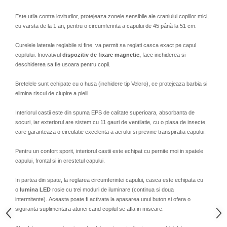
Este utila contra loviturilor, protejeaza zonele sensibile ale craniului copiilor mici,
cu varsta de la 1 an, pentru o circumferinta a capului de 45 până la 51 cm.
Curelele laterale reglabile si fine, va permit sa reglati casca exact pe capul
copilului. Inovativul
dispozitiv de fixare magnetic,
face inchiderea si
deschiderea sa fie usoara pentru copii.
Bretelele sunt echipate cu o husa (inchidere tip Velcro), ce protejeaza barbia si
elimina riscul de ciupire a pielii.
Interiorul castii este din spuma EPS de calitate superioara, absorbanta de
socuri, iar exteriorul are sistem cu 11 gauri de ventilatie, cu o plasa de insecte,
care garanteaza o circulatie excelenta a aerului si previne transpiratia capului.
Pentru un confort sporit, interiorul castii este echipat cu pernite moi in spatele
capului, frontal si in crestetul capului.
In partea din spate, la reglarea circumferintei capului, casca este echipata cu
o
lumina LED
rosie cu trei moduri de iluminare (continua si doua
intermitente). Aceasta poate fi activata la apasarea unui buton si ofera o
siguranta suplimentara atunci cand copilul se afla in miscare.