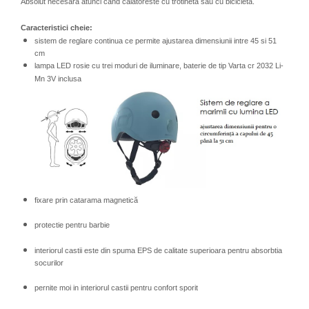
Absolut necesara atunci cand calatoreste cu trotineta sau cu bicicleta.
Caracteristici cheie:
sistem de reglare continua ce permite ajustarea dimensiunii intre 45 si 51
cm
lampa LED rosie cu trei moduri de iluminare, baterie de tip Varta cr 2032 Li-
Mn 3V inclusa
fixare prin catarama magnetică
protectie pentru barbie
interiorul castii este din spuma EPS de calitate superioara pentru absorbtia
socurilor
pernite moi in interiorul castii pentru confort sporit