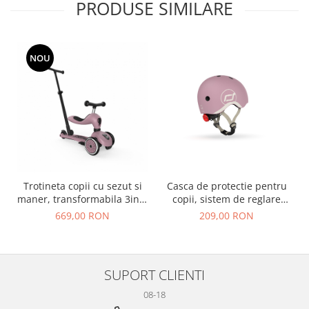
PRODUSE SIMILARE
NOU
Trotineta copii cu sezut si
Casca de protectie pentru
maner, transformabila 3in1,
copii, sistem de reglare
Highwaykick 1 Push and Go
magnetic cu led, XXS-S, 45-
669,00 RON
209,00 RON
Wildberry, 1-5 ani, pana la
51 cm, 1 an+, Wildberry,
50 kg, Scoot & Ride
Scoot & Ride
SUPORT CLIENTI
08-18