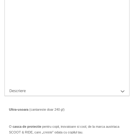
provocate de micile aventuri prin parc.
IN STOC
Durata de livrare:
1-3 zile
ADAUGA IN COS
Cod Produs:
96390
Ai nevoie de ajutor?
0763641403
Cere informatii
Descriere
Ultra-usoara
(cantareste doar 240 g!)
O
casca de protectie
pentru copii, inovatoare si cool, de la marca austriaca
SCOOT & RIDE, care „creste” odata cu copilul tau.