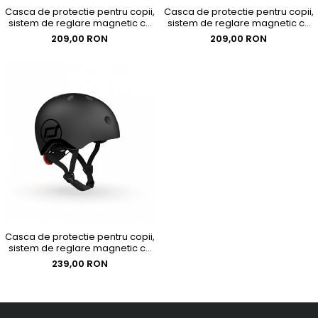
luminoase Highwaykick 3, 3-6 ani
Casca de protectie pentru copii,
Casca de protectie pentru copii,
Trotineta pliabila cu roti
sistem de reglare magnetic cu
sistem de reglare magnetic cu
luminoase Highwaykick 5, 5 ani +
led, XXS-S, 45-51 cm, 1 an+, Steel,
led, XXS-S, 45-51 cm, 1 an+,
209,00 RON
209,00 RON
Scoot & Ride
Black, Scoot & Ride
Casca de protectie pentru copii,
sistem de reglare magnetic cu
led, S-M, 51-55 cm, 3 ani+, Black,
239,00 RON
Scoot & Ride